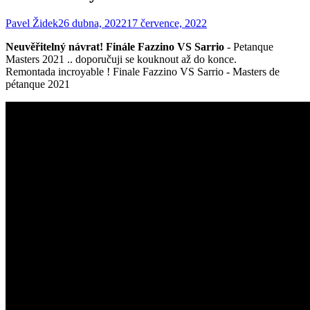
Author
Published
Pavel Židek
26 dubna, 2022
17 července, 2022
on
Neuvěřitelný návrat! Finále Fazzino VS Sarrio
- Petanque
Masters 2021 .. doporučuji se kouknout až do konce.
Remontada incroyable ! Finale Fazzino VS Sarrio - Masters de
pétanque 2021