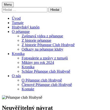
Skip
Primary
Menu
Pétanque club Hrabyně
Pétanque club Hrabyně
to
Vyhledávání
Menu
content
Úvod
Turnaje
Hrabyňský kanón
O pétanque
Zajímavá videa z pétanque
Z historie pétanque
Z historie Pétanque Club Hrabyně
Odkazy na pétanque kluby
Kronika
Fotogalerie a zprávy z turnajů
Mikiny pro rok 2024
Kronika
Schůze Pétanque club Hrabyně
O nás
O Pétanque club Hrabyně
Členové Pétanque club Hrabyně
Kontakt
Neuvěřitelný návrat